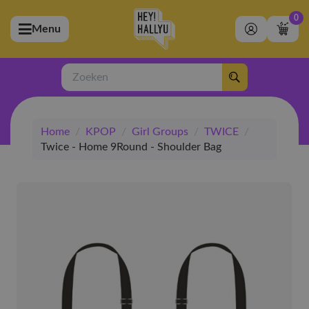
0
Menu
bmenu (Artiesten)
ubmenu (Merchandise)
Zoeken
bmenu (Exclusive)
Home
/
KPOP
/
Girl Groups
/
TWICE
/
bmenu (Winkel)
Twice - Home 9Round - Shoulder Bag