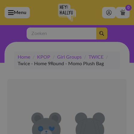
0
Menu
bmenu (Artiesten)
ubmenu (Merchandise)
Zoeken
bmenu (Exclusive)
Home
/
KPOP
/
Girl Groups
/
TWICE
/
bmenu (Winkel)
Twice - Home 9Round - Momo Plush Bag