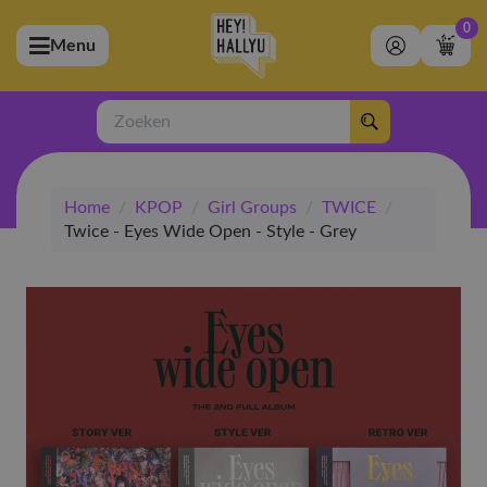
0
Menu
bmenu (Artiesten)
ubmenu (Merchandise)
Zoeken
bmenu (Exclusive)
Home
/
KPOP
/
Girl Groups
/
TWICE
/
bmenu (Winkel)
Twice - Eyes Wide Open - Style - Grey