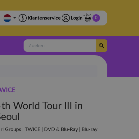
Klantenservice
Login
0
Zoeken
WICE
th World Tour III in
Seoul
irl Groups | TWICE | DVD & Blu-Ray | Blu-ray