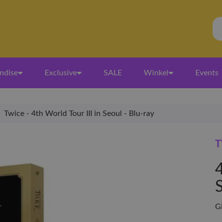
ndise
Exclusive
SALE
Winkel
Events
Twice - 4th World Tour III in Seoul - Blu-ray
T
4
G