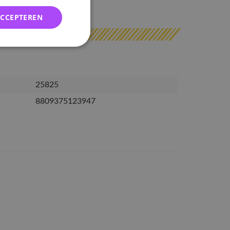
erzonden
ACCEPTEREN
25825
8809375123947