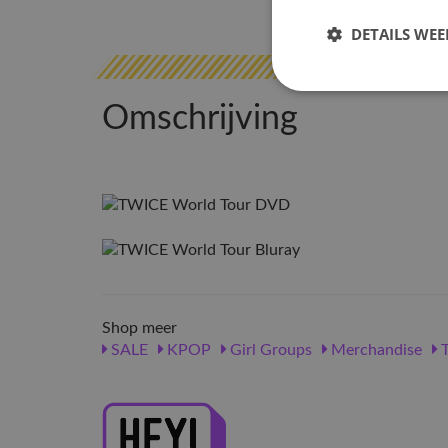
DETAILS WE
Omschrijving
Shop meer
SALE
KPOP
Girl Groups
Merchandise
T