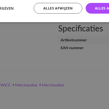
v
ERGEVEN
ALLES AFWIJZEN
ALLES 
Specificaties
Artikelnummer
EAN nummer
WICE
Merchandise
Merchandise