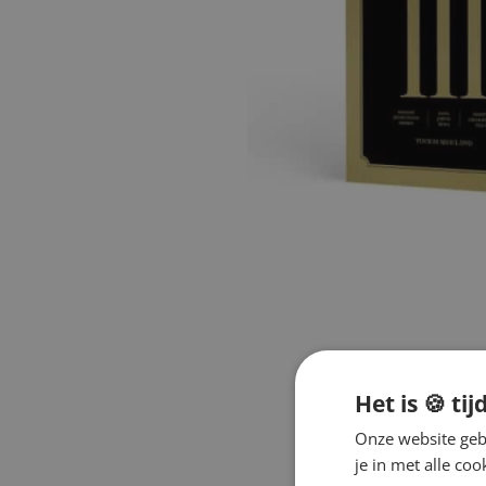
Het is 🍪 tij
Onze website gebr
je in met alle c