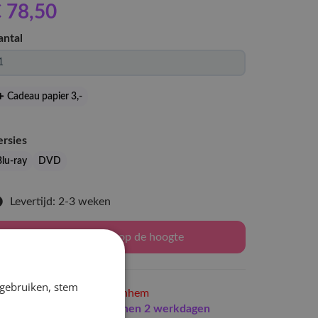
 78
,50
antal
Cadeau papier 3
,-
ersies
Blu-ray
DVD
Levertijd: 2-3 weken
Houd mij op de hoogte
 gebruiken, stem
Niet op voorraad
in Arnhem
Indien op voorraad
binnen 2 werkdagen