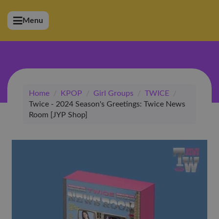
Menu
bmenu (Artiesten)
ubmenu (Merchandise)
bmenu (Exclusive)
Home
/
KPOP
/
Girl Groups
/
TWICE
/
bmenu (Winkel)
Twice - 2024 Season's Greetings: Twice News
Room [JYP Shop]