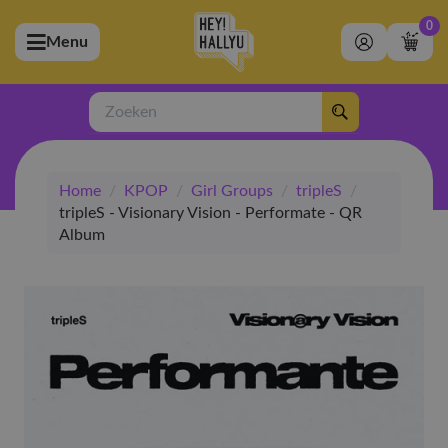
0
Menu
bmenu (Artiesten)
ubmenu (Merchandise)
Zoeken
bmenu (Exclusive)
Home
/
KPOP
/
Girl Groups
/
tripleS
/
bmenu (Winkel)
tripleS - Visionary Vision - Performate - QR
Album