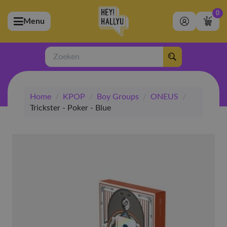
0
Menu
bmenu (Artiesten)
ubmenu (Merchandise)
Zoeken
bmenu (Exclusive)
Home
/
KPOP
/
Boy Groups
/
ONEUS
/
bmenu (Winkel)
Trickster - Poker - Blue