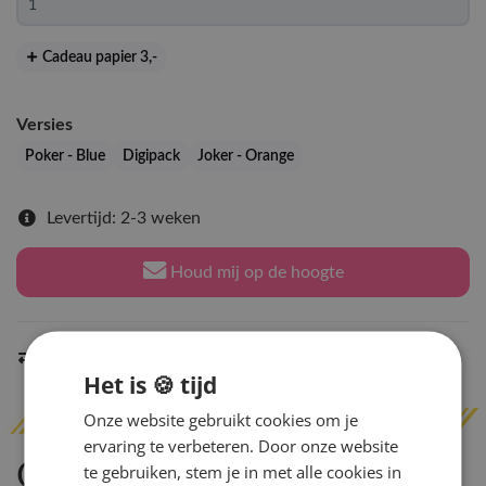
Cadeau papier 3
,-
Versies
Poker - Blue
Digipack
Joker - Orange
Levertijd: 2-3 weken
Houd mij op de hoogte
Indien op voorraad
binnen 2 werkdagen
verzonden
Het is 🍪 tijd
Onze website gebruikt cookies om je
ervaring te verbeteren. Door onze website
Omschrijving
te gebruiken, stem je in met alle cookies in