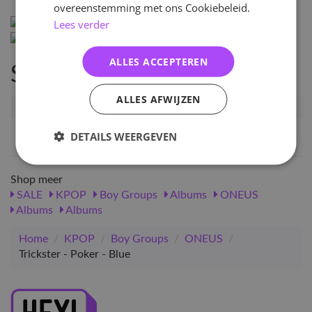
overeenstemming met ons Cookiebeleid.
Lees verder
ALLES ACCEPTEREN
Specificaties
ALLES AFWIJZEN
Artikelnummer
25607
EAN nummer
8804775251597
DETAILS WEERGEVEN
Shop meer
SALE
KPOP
Boy Groups
Albums
ONEUS
Albums
Albums
Home
/
KPOP
/
Boy Groups
/
ONEUS
/
Trickster - Poker - Blue