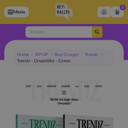
0
Menu
bmenu (Artiesten)
ubmenu (Merchandise)
Zoeken
bmenu (Exclusive)
Home
/
KPOP
/
Boy Groups
/
Trendz
/
bmenu (Winkel)
Trendz - Dreamlike - Green