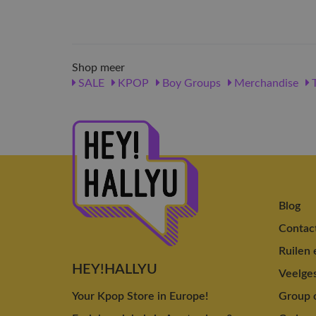
Shop meer
SALE
KPOP
Boy Groups
Merchandise
T
Blog
Contac
Ruilen 
HEY!HALLYU
Veelges
Your Kpop Store in Europe!
Group o