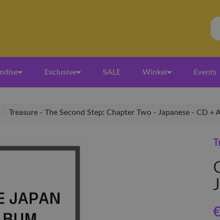
ndise
Exclusive
SALE
Winkel
Events
/
Treasure - The Second Step: Chapter Two - Japanese - CD + A
T
C
€