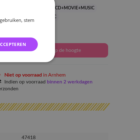
CD+DVD+MOVIE+MUSIC
CD+MOVIE+MUSIC
CD+BLU-RAY MOVIE+MUSIC
 gebruiken, stem
Levertijd: 2-3 weken
ACCEPTEREN
Houd mij op de hoogte
Niet op voorraad
in Arnhem
Indien op voorraad
binnen 2 werkdagen
erzonden
47418