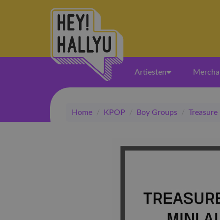
Artiesten
Mercha
Home
/
KPOP
/
Boy Groups
/
Treasure