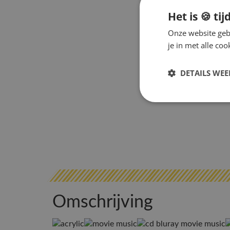
Het is 🍪 tij
Onze website gebr
je in met alle c
DETAILS WE
Omschrijving