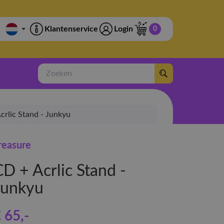
Klantenservice
Login
0
Zoeken
crlic Stand - Junkyu
reasure
D + Acrlic Stand -
Junkyu
 65
,-