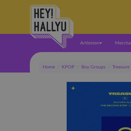
Artiesten
Mercha
Home
/
KPOP
/
Boy Groups
/
Treasure