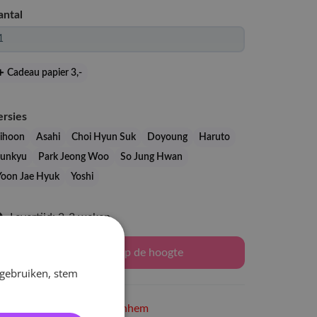
antal
Cadeau papier 3
,-
ersies
Jihoon
Asahi
Choi Hyun Suk
Doyoung
Haruto
Junkyu
Park Jeong Woo
So Jung Hwan
Yoon Jae Hyuk
Yoshi
Levertijd: 2-3 weken
Houd mij op de hoogte
 gebruiken, stem
Niet op voorraad
in Arnhem