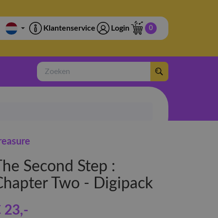
Klantenservice
Login
0
Zoeken
reasure
The Second Step :
Chapter Two - Digipack
 23
,-