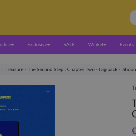
ndise
Exclusive
SALE
Winkel
Events
/
Treasure - The Second Step : Chapter Two - Digipack - Jihoon
T
€