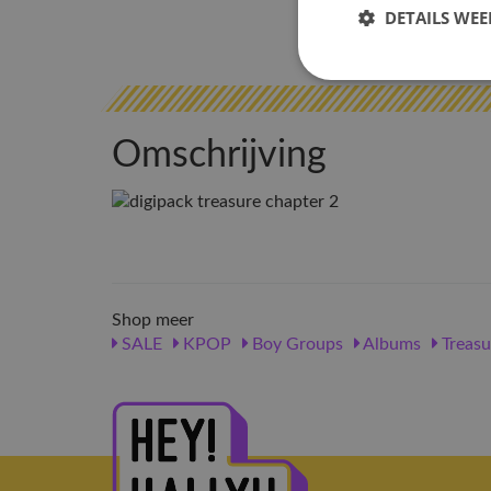
DETAILS WE
Omschrijving
Shop meer
SALE
KPOP
Boy Groups
Albums
Treasu