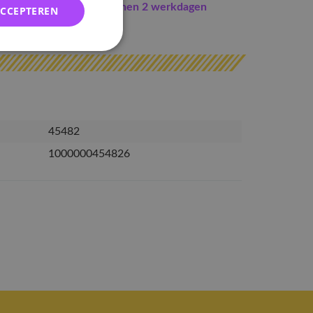
Indien op voorraad
binnen 2 werkdagen
ACCEPTEREN
erzonden
45482
1000000454826