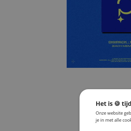
Het is 🍪 tij
Onze website gebr
je in met alle c