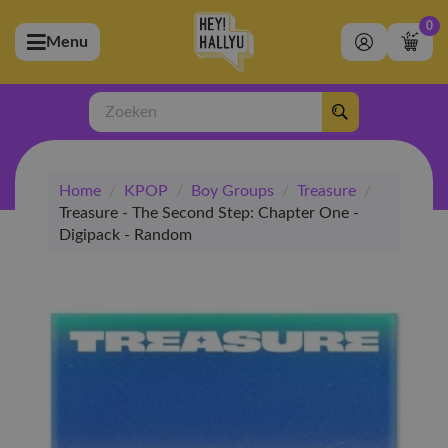
0
Menu
bmenu (Artiesten)
ubmenu (Merchandise)
Zoeken
bmenu (Exclusive)
Home
/
KPOP
/
Boy Groups
/
Treasure
/
bmenu (Winkel)
Treasure - The Second Step: Chapter One -
Digipack - Random