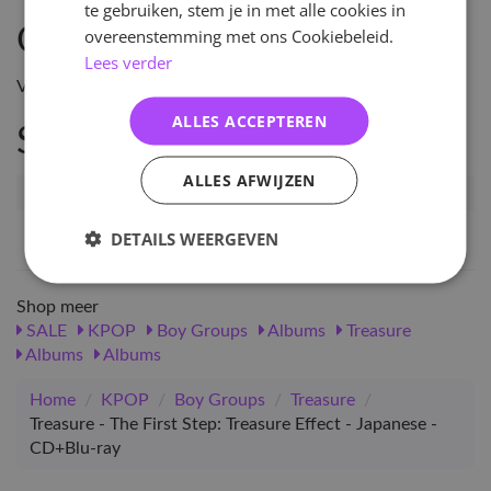
te gebruiken, stem je in met alle cookies in
Omschrijving
overeenstemming met ons Cookiebeleid.
Lees verder
Verwachte leverdatum: 23-04-2021
ALLES ACCEPTEREN
Specificaties
ALLES AFWIJZEN
Artikelnummer
24343
EAN nummer
1000000243437
DETAILS WEERGEVEN
Shop meer
SALE
KPOP
Boy Groups
Albums
Treasure
Albums
Albums
Home
/
KPOP
/
Boy Groups
/
Treasure
/
Treasure - The First Step: Treasure Effect - Japanese -
CD+Blu-ray