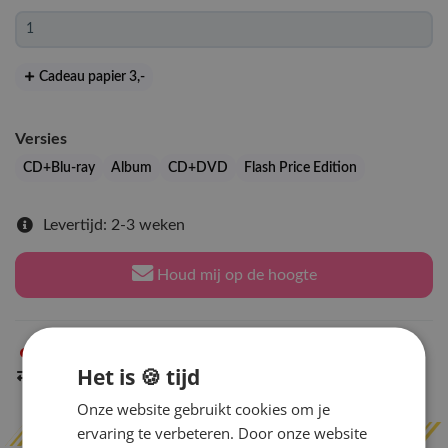
Cadeau papier 3
,-
Versies
CD+Blu-ray
Album
CD+DVD
Flash Price Edition
Levertijd: 2-3 weken
Houd mij op de hoogte
Niet op voorraad
in Arnhem
Het is 🍪 tijd
Indien op voorraad
binnen 2 werkdagen
verzonden
Onze website gebruikt cookies om je
ervaring te verbeteren. Door onze website