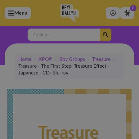
0
Menu
bmenu (Artiesten)
ubmenu (Merchandise)
Zoeken
bmenu (Exclusive)
Home
/
KPOP
/
Boy Groups
/
Treasure
/
bmenu (Winkel)
Treasure - The First Step: Treasure Effect -
Japanese - CD+Blu-ray