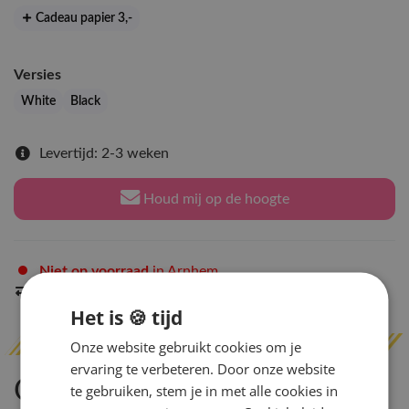
Cadeau papier 3
,-
Versies
White
Black
Levertijd: 2-3 weken
Houd mij op de hoogte
Niet op voorraad
in Arnhem
Indien op voorraad
binnen 2 werkdagen
verzonden
Het is 🍪 tijd
Onze website gebruikt cookies om je
ervaring te verbeteren. Door onze website
Omschrijving
te gebruiken, stem je in met alle cookies in