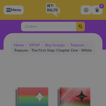
0
Menu
bmenu (Artiesten)
ubmenu (Merchandise)
Zoeken
bmenu (Exclusive)
Home
/
KPOP
/
Boy Groups
/
Treasure
/
bmenu (Winkel)
Treasure - The First Step: Chapter One - White