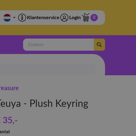
Klantenservice
Login
0
Zoeken
reasure
Teuya - Plush Keyring
 35
,-
antal