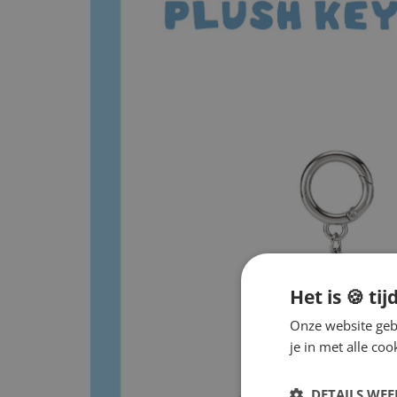
Het is 🍪 tij
Onze website gebr
je in met alle c
DETAILS WE