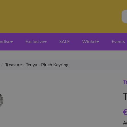
ndise
Exclusive
SALE
Winkel
Events
/
Treasure - Teuya - Plush Keyring
T
€
A