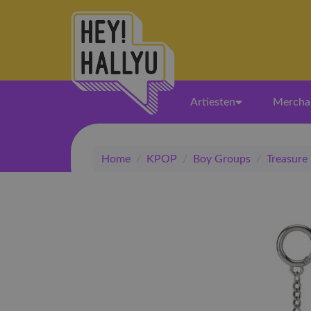
Artiesten
Mercha
Home
/
KPOP
/
Boy Groups
/
Treasure