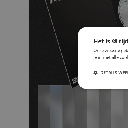
Het is 🍪 tij
Onze website gebr
je in met alle c
DETAILS WE