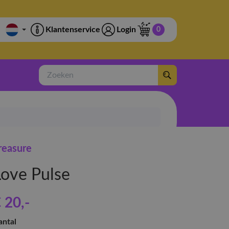
Klantenservice
Login
0
Zoeken
reasure
Love Pulse
 20
,-
antal