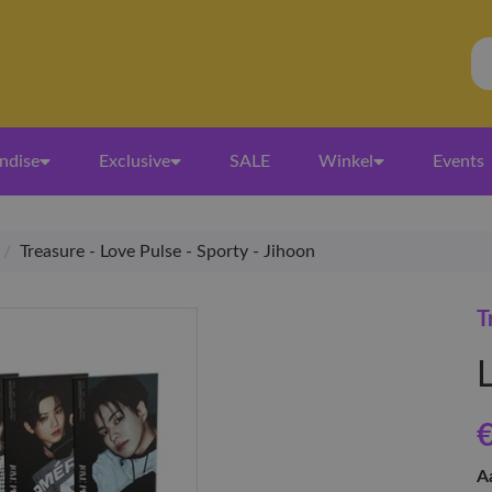
ndise
Exclusive
SALE
Winkel
Events
/
Treasure - Love Pulse - Sporty - Jihoon
T
€
A