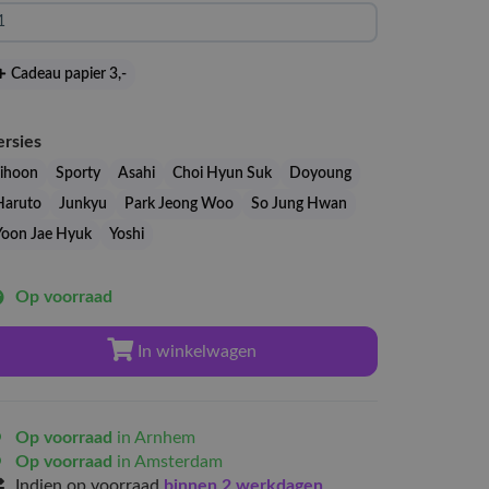
Cadeau papier 3
,-
ersies
Jihoon
Sporty
Asahi
Choi Hyun Suk
Doyoung
Haruto
Junkyu
Park Jeong Woo
So Jung Hwan
Yoon Jae Hyuk
Yoshi
Op voorraad
In winkelwagen
Op voorraad
in Arnhem
Op voorraad
in Amsterdam
Indien op voorraad
binnen 2 werkdagen