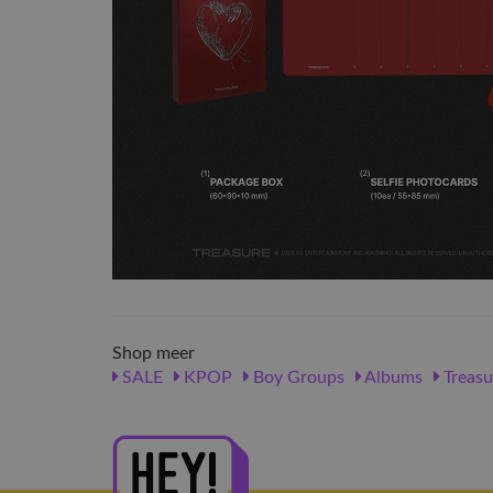
Shop meer
SALE
KPOP
Boy Groups
Albums
Treasu