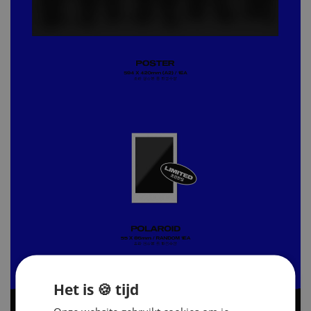
Het is 🍪 tijd