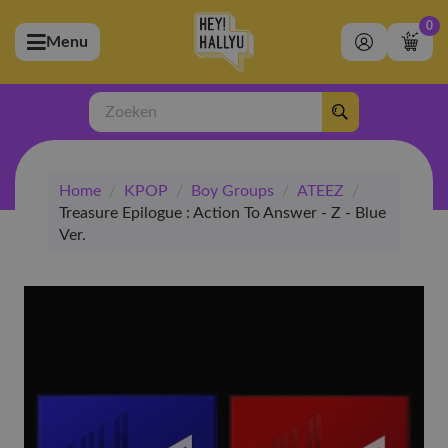
0
Menu
bmenu (Artiesten)
ubmenu (Merchandise)
Zoeken
bmenu (Exclusive)
Home
/
KPOP
/
Boy Groups
/
ATEEZ
/
bmenu (Winkel)
Treasure Epilogue : Action To Answer - Z - Blue
Ver.