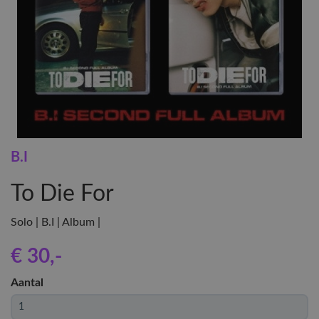
B.I
To Die For
Solo | B.I | Album |
€ 30
,-
Aantal