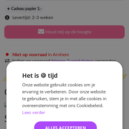
Cadeau papier 3
,-
Levertijd: 2-3 weken
Houd mij op de hoogte
Niet op voorraad
in Arnhem
Indien op voorraad
binnen 2 werkdagen
verzonden
Het is 🍪 tijd
Onze website gebruikt cookies om je
Omschrijving
ervaring te verbeteren. Door onze website
te gebruiken, stem je in met alle cookies in
overeenstemming met ons Cookiebeleid.
Lees verder
Specificaties
ALLES ACCEPTEREN