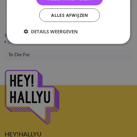
Artikelnummer
82474
EAN nummer
7667542375565
ALLES AFWIJZEN
DETAILS WEERGEVEN
Shop meer
SALE
KPOP
Solo
B.I
Albums
Albums
To Die For
HEY!HALLYU