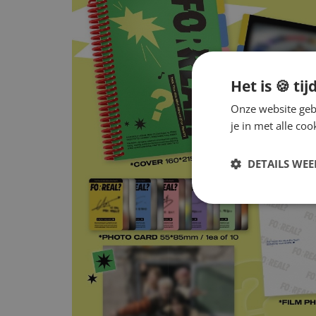
Het is 🍪 tij
Onze website gebr
je in met alle c
DETAILS WE