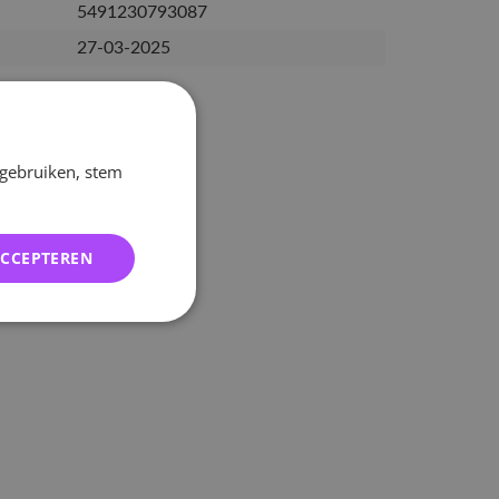
5491230793087
27-03-2025
 gebruiken, stem
ACCEPTEREN