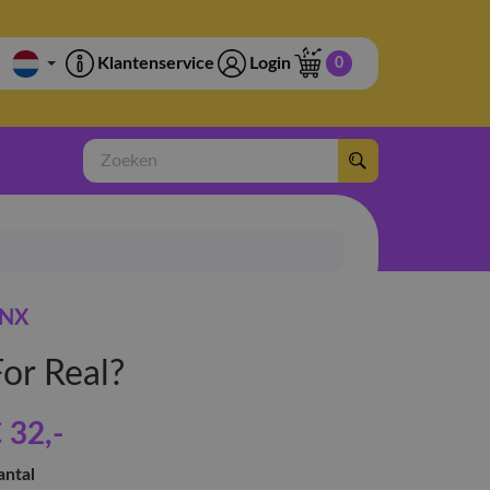
Klantenservice
Login
0
Zoeken
NX
For Real?
 32
,-
antal