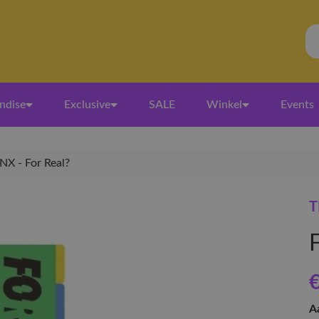
ndise
Exclusive
SALE
Winkel
Events
NX - For Real?
T
€
A