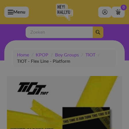
0
Menu
bmenu (Artiesten)
ubmenu (Merchandise)
Zoeken
bmenu (Exclusive)
Home
/
KPOP
/
Boy Groups
/
TIOT
/
bmenu (Winkel)
TIOT - Flex Line - Platform