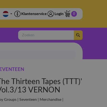
Klantenservice
Login
0
Zoeken
EVENTEEN
The Thirteen Tapes (TTT)'
Vol.3/13 VERNON
oy Groups | Seventeen | Merchandise |