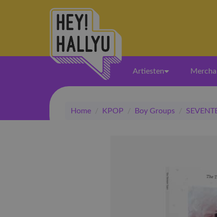
Artiesten
Mercha
Home
/
KPOP
/
Boy Groups
/
SEVENT