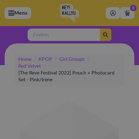
0
Menu
bmenu (Artiesten)
ubmenu (Merchandise)
Zoeken
bmenu (Exclusive)
Home
/
KPOP
/
Girl Groups
/
bmenu (Winkel)
Red Velvet
/
[The Reve Festival 2022] Pouch + Photocard
Set - Pink/Irene