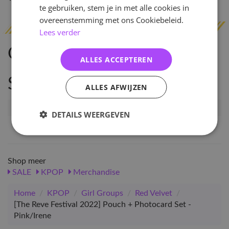
te gebruiken, stem je in met alle cookies in
overeenstemming met ons Cookiebeleid.
Lees verder
Omschrijving
ALLES ACCEPTEREN
Specificaties
ALLES AFWIJZEN
Artikelnummer
59965
DETAILS WEERGEVEN
EAN nummer
1000000599657
Shop meer
SALE
KPOP
Merchandise
Home
/
KPOP
/
Girl Groups
/
Red Velvet
/
[The Reve Festival 2022] Pouch + Photocard Set -
Pink/Irene