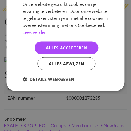
Onze website gebruikt cookies om je
ervaring te verbeteren. Door onze website
te gebruiken, stem je in met alle cookies in
Omschrijving
overeenstemming met ons Cookiebeleid.
Lees verder
Let op: Dit product is "until sold out". Mogelijk wordt je
bestelling geannuleerd als hij uitverkocht is bij onze
ALLES ACCEPTEREN
leverancier.
ALLES AFWIJZEN
Specificaties
DETAILS WEERGEVEN
Artikelnummer
127323
EAN nummer
1000001273235
Shop meer
SALE
KPOP
Girl Groups
Merchandise
NewJeans