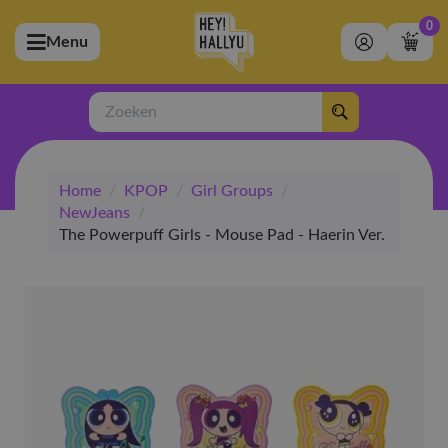
0
Menu
bmenu (Artiesten)
ubmenu (Merchandise)
Zoeken
bmenu (Exclusive)
Home
/
KPOP
/
Girl Groups
/
bmenu (Winkel)
NewJeans
/
The Powerpuff Girls - Mouse Pad - Haerin Ver.