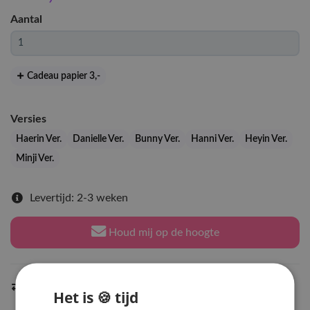
Aantal
Cadeau papier 3
,-
Versies
Haerin Ver.
Danielle Ver.
Bunny Ver.
Hanni Ver.
Heyin Ver.
Minji Ver.
Levertijd: 2-3 weken
Houd mij op de hoogte
Indien op voorraad
binnen 2 werkdagen
verzonden
Het is 🍪 tijd