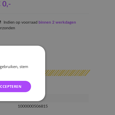
 0
,-
Indien op voorraad
binnen 2 werkdagen
erzonden
 gebruiken, stem
ACCEPTEREN
50681
1000000506815