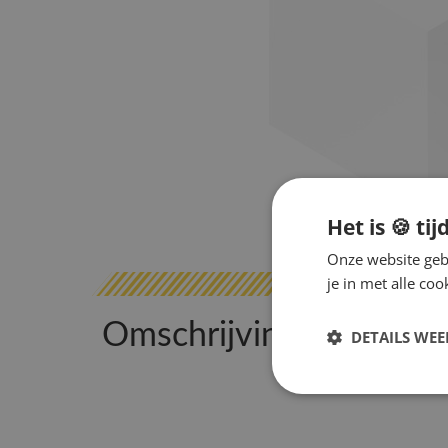
Het is 🍪 tij
Onze website gebr
je in met alle c
Omschrijving
DETAILS WE