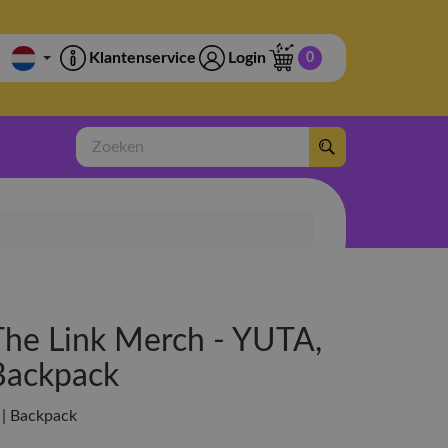
Klantenservice
Login
0
Zoeken
The Link Merch - YUTA,
Backpack
| | Backpack