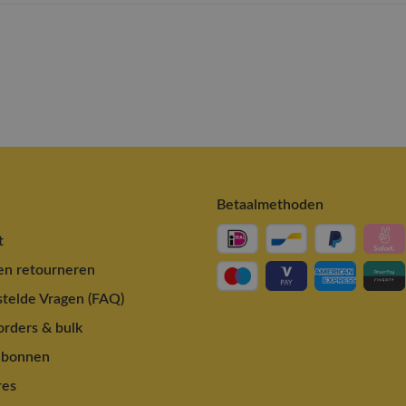
Betaalmethoden
t
en retourneren
telde Vragen (FAQ)
rders & bulk
ubonnen
res