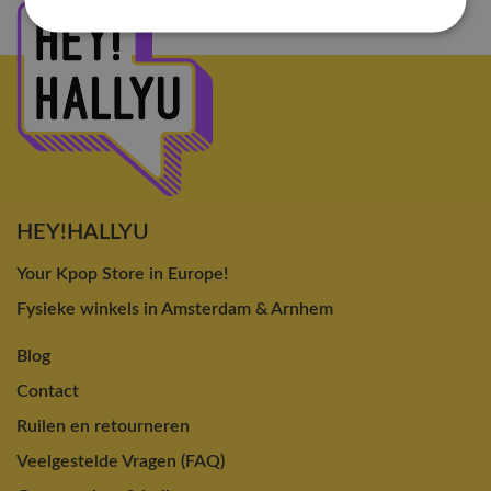
HEY!HALLYU
Your Kpop Store in Europe!
Fysieke winkels in Amsterdam & Arnhem
Blog
Contact
Ruilen en retourneren
Veelgestelde Vragen (FAQ)