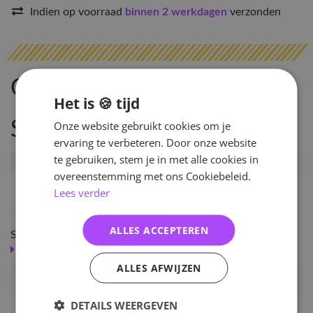
Indien op voorraad
binnen 2 werkdagen
verzonden
Omschrijving
Het is 🍪 tijd
Specificaties
Onze website gebruikt cookies om je
ervaring te verbeteren. Door onze website
te gebruiken, stem je in met alle cookies in
Artikelnummer
50676
overeenstemming met ons Cookiebeleid.
EAN nummer
1000000506761
Lees verder
ALLES ACCEPTEREN
Shop meer
SALE
KPOP
ALLES AFWIJZEN
The Link Merch - TAEIL, Photo Story Book
DETAILS WEERGEVEN