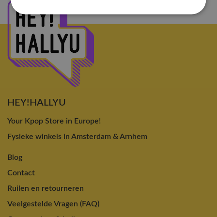
HEY!HALLYU
Your Kpop Store in Europe!
Fysieke winkels in Amsterdam & Arnhem
Blog
Contact
Ruilen en retourneren
Veelgestelde Vragen (FAQ)