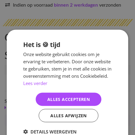
Indien op voorraad
binnen 2 werkdagen
verzonden
Omschrijving
Het is 🍪 tijd
Specificaties
Onze website gebruikt cookies om je
ervaring te verbeteren. Door onze website
te gebruiken, stem je in met alle cookies in
Artikelnummer
50664
overeenstemming met ons Cookiebeleid.
EAN nummer
1000000506648
Lees verder
ALLES ACCEPTEREN
Shop meer
SALE
KPOP
ALLES AFWIJZEN
The Link Merch - JAEHYUN, Photo Story Book
DETAILS WEERGEVEN