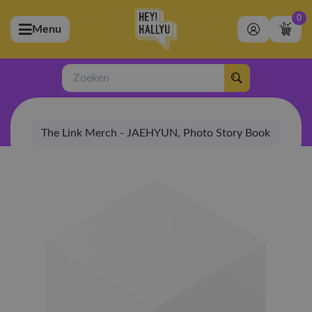
0
Menu
bmenu (Artiesten)
ubmenu (Merchandise)
Zoeken
bmenu (Exclusive)
The Link Merch - JAEHYUN, Photo Story Book
bmenu (Winkel)