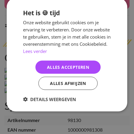
Houd mij op de hoogte
Het is 🍪 tijd
Onze website gebruikt cookies om je
Indien op voorraad
binnen 2 werkdagen
verzonden
ervaring te verbeteren. Door onze website
te gebruiken, stem je in met alle cookies in
overeenstemming met ons Cookiebeleid.
Lees verder
Omschrijving
ALLES ACCEPTEREN
ALLES AFWIJZEN
DETAILS WEERGEVEN
Specificaties
Artikelnummer
98130
EAN nummer
1000000981308