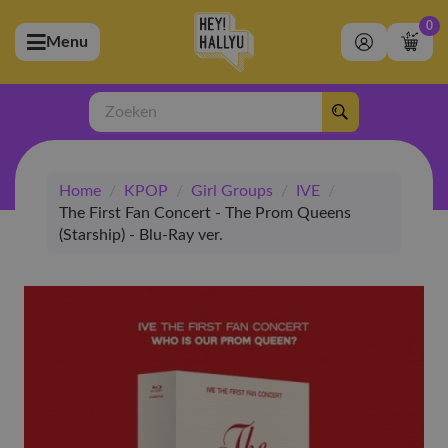
0
Menu
bmenu (Artiesten)
ubmenu (Merchandise)
Zoeken
bmenu (Exclusive)
Home
/
KPOP
/
Girl Groups
/
IVE
/
bmenu (Winkel)
The First Fan Concert - The Prom Queens
(Starship) - Blu-Ray ver.