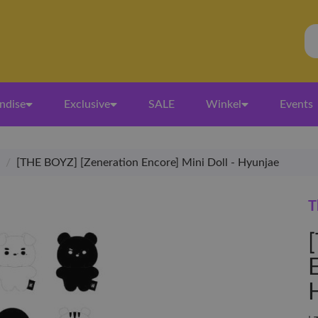
ndise
Exclusive
SALE
Winkel
Events
/
[THE BOYZ] [Zeneration Encore] Mini Doll - Hyunjae
T
E