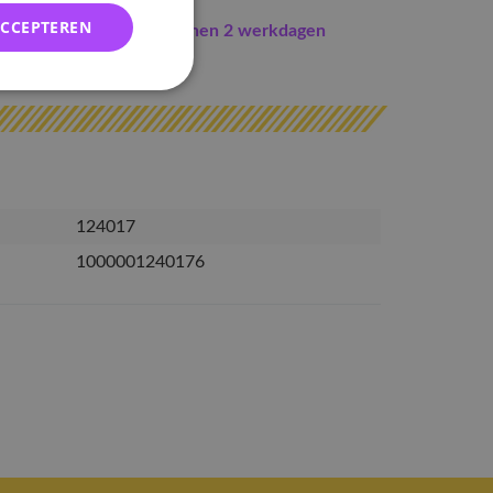
ACCEPTEREN
Indien op voorraad
binnen 2 werkdagen
erzonden
124017
1000001240176