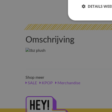
DETAILS WE
Omschrijving
Shop meer
SALE
KPOP
Merchandise