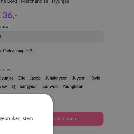
 The Boyz | Merchandise | Hyunjae
 36
,-
antal
Cadeau papier 3
,-
ersies
Hyunjae
Eric
Jacob
Juhaknyeon
Juyeon
Kevin
New
Q
Sangyeon
Sunwoo
Younghoon
Levertijd: 2-3 weken
 gebruiken, stem
Houd mij op de hoogte