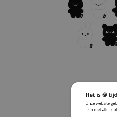
Het is 🍪 tij
Onze website gebr
je in met alle c