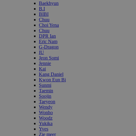
Baekhyun
B.I
BIBI
Chuu
Choi Yena
Chuu
DPR Ian
Eric Nam
G-Dragon
IU
Jeon Somi
Jennie
Kai
Kang Daniel
Kwon Eun Bi
Sunmi
Taemin
Soojin
Taeyeon
Wendy
Wonho
Woodz
Yukika
Yves
Zie meer