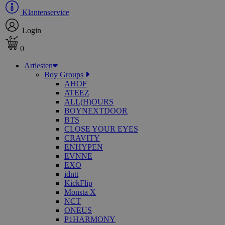
Klantenservice
Login
0
Artiesten
Boy Groups
AHOF
ATEEZ
ALL(H)OURS
BOYNEXTDOOR
BTS
CLOSE YOUR EYES
CRAVITY
ENHYPEN
EVNNE
EXO
idntt
KickFlip
Monsta X
NCT
ONEUS
P1HARMONY