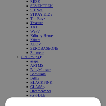
RIIZE
SEVENTEEN
SHINee
STRAY KIDS
The Boyz
Treasure
TXT
WayV
Xdinary Heroes
Xikers
XLOV
ZEROBASEONE
Zie meer
Girl Groups
aespa
ARTMS
BabyMonster
Badvillain
Billlie
BLACKPINK
CLASS:y
Dreamcatcher
(G)I-DLE
H1-KEY
Hearts2Hearts