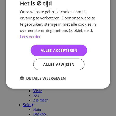
Het is 🍪 tijd
i-dle
Illit
Onze website gebruikt cookies om je
ITZY
IVE
ervaring te verbeteren. Door onze website
KATSEYE
te gebruiken, stem je in met alle cookies in
Kep1er
overeenstemming met ons Cookiebeleid.
KiiiKiii
LE SSERAFIM
Lees verder
Kiss Of Life
Loossemble
MAMAMOO
ALLES ACCEPTEREN
NewJeans
NMIXX
Purple Kiss
ALLES AFWIJZEN
Red Velvet
STAYC
TripleS
DETAILS WEERGEVEN
TWICE
Unis
Viviz
XG
Zie meer
Solo
Bain
Baekho