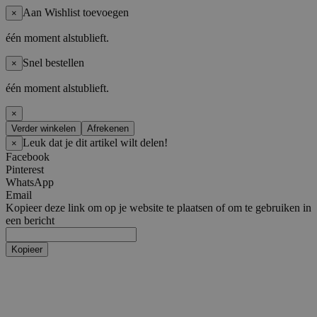
Aan Wishlist toevoegen
×
één moment alstublieft.
Snel bestellen
×
één moment alstublieft.
×
Verder winkelen
Afrekenen
Leuk dat je dit artikel wilt delen!
×
Facebook
Pinterest
WhatsApp
Email
Kopieer deze link om op je website te plaatsen of om te gebruiken in
een bericht
Kopieer
Artiesten
Boy Groups
AHOF
ATEEZ