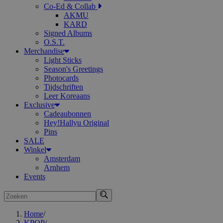
Co-Ed & Collab
AKMU
KARD
Signed Albums
O.S.T.
Merchandise
Light Sticks
Season's Greetings
Photocards
Tijdschriften
Leer Koreaans
Exclusive
Cadeaubonnen
Hey!Hallyu Original
Pins
SALE
Winkel
Amsterdam
Arnhem
Events
Zoeken
Home
/
KPOP
/