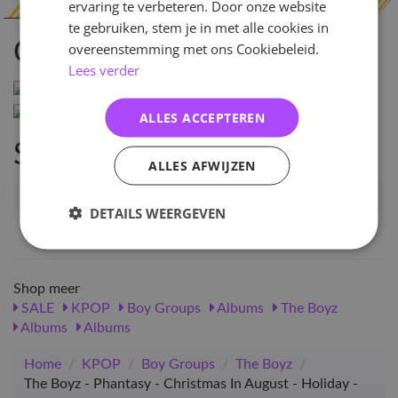
ervaring te verbeteren. Door onze website
te gebruiken, stem je in met alle cookies in
Omschrijving
overeenstemming met ons Cookiebeleid.
Lees verder
ALLES ACCEPTEREN
Specificaties
ALLES AFWIJZEN
Artikelnummer
101165
DETAILS WEERGEVEN
EAN nummer
1000001011653
Shop meer
SALE
KPOP
Boy Groups
Albums
The Boyz
Albums
Albums
Home
/
KPOP
/
Boy Groups
/
The Boyz
/
The Boyz - Phantasy - Christmas In August - Holiday -