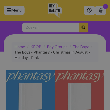
0
Menu
bmenu (Artiesten)
ubmenu (Merchandise)
Zoeken
bmenu (Exclusive)
Home
/
KPOP
/
Boy Groups
/
The Boyz
/
bmenu (Winkel)
The Boyz - Phantasy - Christmas In August -
Holiday - Pink