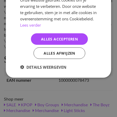
moment waarop je besteld en wanneer de nieuwe voorraad
ervaring te verbeteren. Door onze website
wordt verzonden uit Zuid-Korea.
te gebruiken, stem je in met alle cookies in
\nLet op: Het kan helaas voor komen dat de lightstick niet
meer beschikbaar is. Wij houden onze leverancier zo veel
overeenstemming met ons Cookiebeleid.
mogelijk in de gaten wanneer producten uitverkocht raken.
Lees verder
Is de lightstick niet meer beschikbaar dan annuleren we je
bestelling en krijg je het geld uiteraard terug.
ALLES ACCEPTEREN
\n
\n
ALLES AFWIJZEN
Specificaties
DETAILS WEERGEVEN
Artikelnummer
TBZ-OLS-STRAP
EAN nummer
1000000078473
Shop meer
SALE
KPOP
Boy Groups
Merchandise
The Boyz
Merchandise
Merchandise
Light Sticks