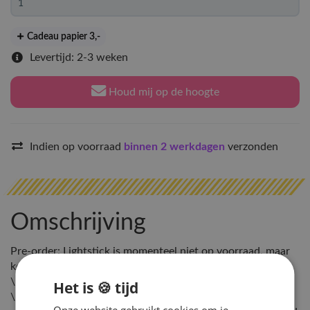
Cadeau papier 3
,-
Levertijd: 2-3 weken
Houd mij op de hoogte
Indien op voorraad
binnen 2 werkdagen
verzonden
Omschrijving
Pre-order: Lightstick is momenteel niet op voorraad, maar
komt met de volgende Hey!Hallyu levering mee
\n
Het is 🍪 tijd
\nLeverdatum: 1-4 weken. De levertijd hangt af van het
Onze website gebruikt cookies om je