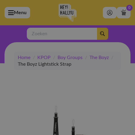
0
Menu
bmenu (Artiesten)
ubmenu (Merchandise)
Zoeken
bmenu (Exclusive)
Home
/
KPOP
/
Boy Groups
/
The Boyz
/
bmenu (Winkel)
The Boyz Lightstick Strap