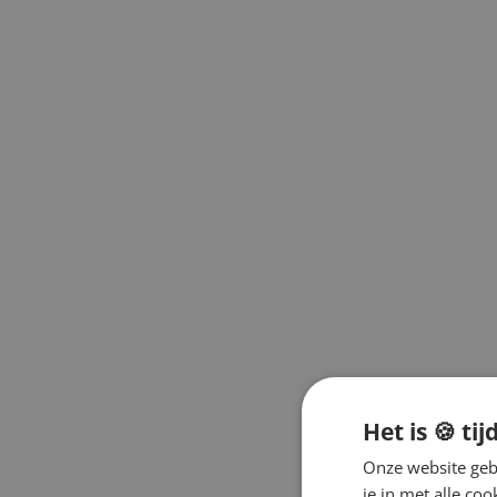
Kai
Kang Daniel
Kwon Eun Bi
Sunmi
Taemin
Soojin
Taeyeon
Wendy
Wonho
Woodz
Yukika
Yves
Zie meer
Co-Ed & Collab
AKMU
KARD
Signed Albums
O.S.T.
Merchandise
Light Sticks
Season's Greetings
Het is 🍪 tij
Photocards
Tijdschriften
Onze website gebr
Leer Koreaans
je in met alle c