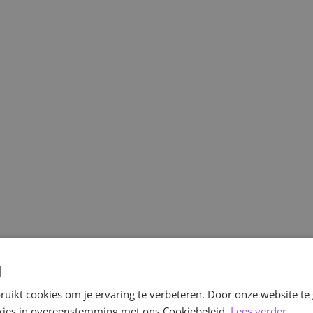
d
uikt cookies om je ervaring te verbeteren. Door onze website te
ookies in overeenstemming met ons Cookiebeleid.
Lees verder