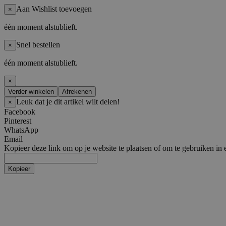
Aan Wishlist toevoegen
×
één moment alstublieft.
Snel bestellen
×
één moment alstublieft.
×
Verder winkelen
Afrekenen
Leuk dat je dit artikel wilt delen!
×
Facebook
Pinterest
WhatsApp
Email
Kopieer deze link om op je website te plaatsen of om te gebruiken in 
Kopieer
Artiesten
Boy Groups
AHOF
ATEEZ
ALL(H)OURS