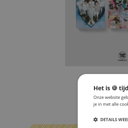
Het is 🍪 tij
Onze website gebr
je in met alle c
DETAILS WE