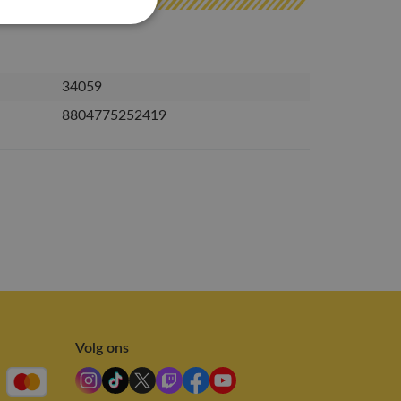
34059
8804775252419
Volg ons