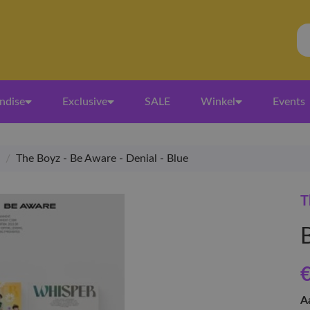
ndise
Exclusive
SALE
Winkel
Events
/
The Boyz - Be Aware - Denial - Blue
T
€
A