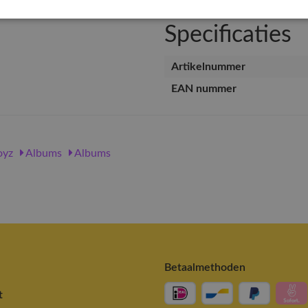
Specificaties
Artikelnummer
EAN nummer
oyz
Albums
Albums
Betaalmethoden
t