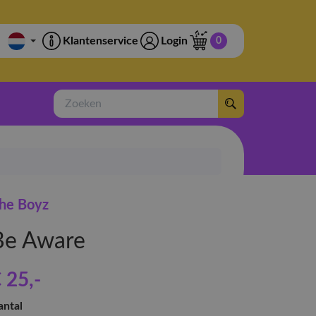
Klantenservice
Login
0
Zoeken
he Boyz
Be Aware
 25
,-
antal