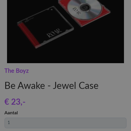
The Boyz
Be Awake - Jewel Case
€ 23
,-
Aantal