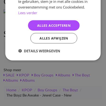
Omschrijving
te gebruiken, stem je in met alle cookies in
overeenstemming met ons Cookiebeleid.
Lees verder
ALLES ACCEPTEREN
Specificaties
ALLES AFWIJZEN
Artikelnummer
76022
DETAILS WEERGEVEN
EAN nummer
1000000760224
Shop meer
SALE
KPOP
Boy Groups
Albums
The Boyz
Albums
Albums
Home
/
KPOP
/
Boy Groups
/
The Boyz
/
The Boyz Be Awake - Jewel Case - New