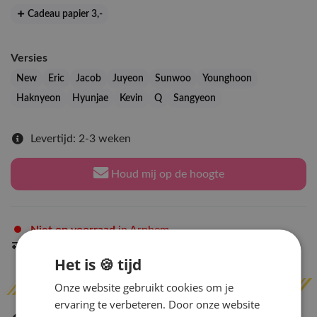
Cadeau papier 3
,-
Versies
New
Eric
Jacob
Juyeon
Sunwoo
Younghoon
Haknyeon
Hyunjae
Kevin
Q
Sangyeon
Levertijd: 2-3 weken
Houd mij op de hoogte
Niet op voorraad
in Arnhem
Indien op voorraad
binnen 2 werkdagen
verzonden
Het is 🍪 tijd
Onze website gebruikt cookies om je
ervaring te verbeteren. Door onze website