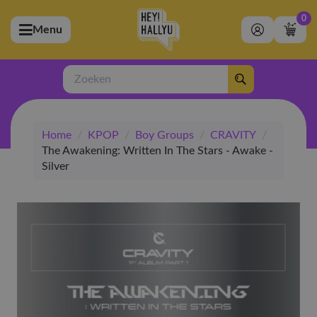
0
Menu
bmenu (Artiesten)
ubmenu (Merchandise)
Zoeken
bmenu (Exclusive)
Home
/
KPOP
/
Boy Groups
/
CRAVITY
/
bmenu (Winkel)
The Awakening: Written In The Stars - Awake -
Silver