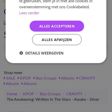
te gebruiken, stem je in met alle cookies in
overeenstemming met ons Cookiebeleid.
Omschrijving
Lees verder
ALLES ACCEPTEREN
Specificaties
ALLES AFWIJZEN
Artikelnummer
10850
DETAILS WEERGEVEN
EAN nummer
1000000108507
Shop meer
SALE
KPOP
Boy Groups
Albums
CRAVITY
Albums
Albums
Home
/
KPOP
/
Boy Groups
/
CRAVITY
/
The Awakening: Written In The Stars - Awake - Silver