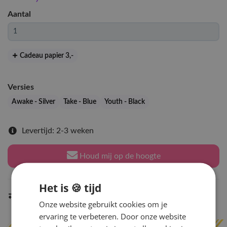
Aantal
Cadeau papier 3
,-
Versies
Awake - Silver
Take - Blue
Youth - Black
Levertijd: 2-3 weken
Houd mij op de hoogte
Het is 🍪 tijd
Indien op voorraad
binnen 2 werkdagen
verzonden
Onze website gebruikt cookies om je
ervaring te verbeteren. Door onze website