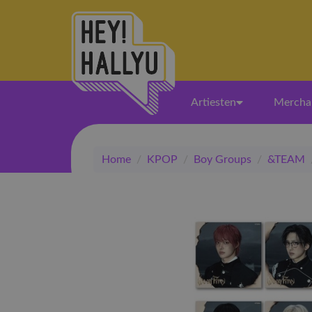
Artiesten
Mercha
Home
/
KPOP
/
Boy Groups
/
&TEAM