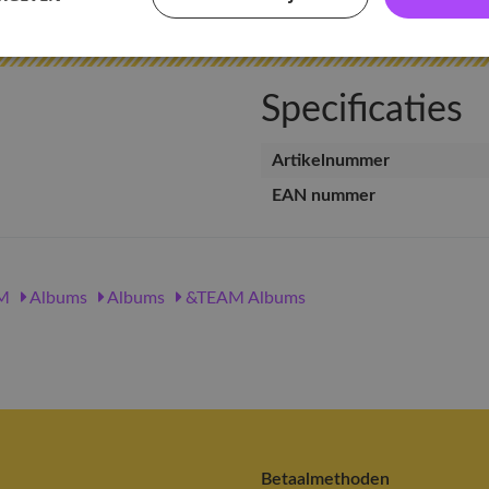
Specificaties
Artikelnummer
EAN nummer
M
Albums
Albums
&TEAM Albums
Betaalmethoden