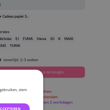
Cadeau papier 3
,-
ersies
Nicholas
EJ
FUMA
Harua
JO
K
MAKI
TAKI
YUMA
Levertijd: 2-3 weken
Houd mij op de hoogte
 gebruiken, stem
Niet op voorraad
in Arnhem
Niet op voorraad
in Amsterdam
Indien op voorraad
binnen 2 werkdagen
erzonden
ACCEPTEREN