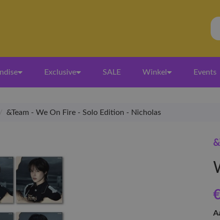
ndise
Exclusive
SALE
Winkel
Events
/
&Team - We On Fire - Solo Edition - Nicholas
&
€
A