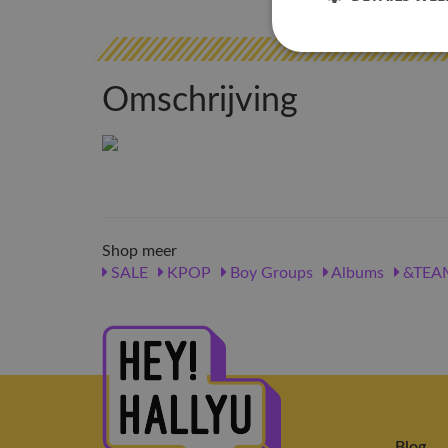
Omschrijving
Shop meer
SALE
KPOP
Boy Groups
Albums
&TEA
Blog