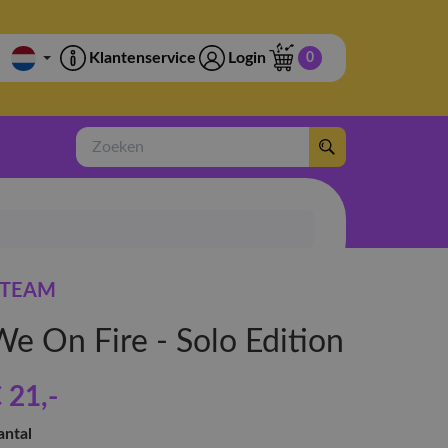
Klantenservice
Login
0
Zoeken
TEAM
We On Fire - Solo Edition
 21
,-
antal