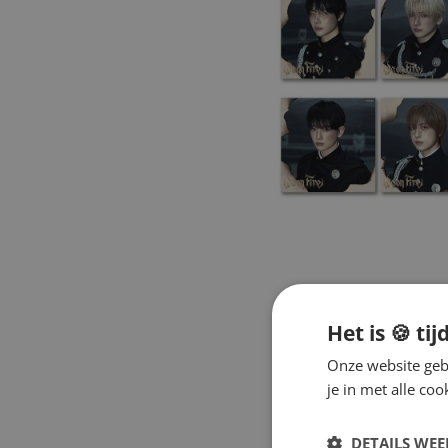
Het is 🍪 tij
Onze website gebr
je in met alle c
DETAILS WE