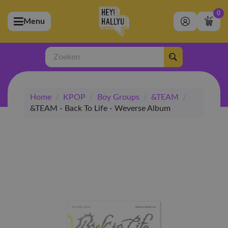
0
Menu
bmenu (Artiesten)
ubmenu (Merchandise)
Zoeken
bmenu (Exclusive)
Home
/
KPOP
/
Boy Groups
/
&TEAM
/
bmenu (Winkel)
&TEAM - Back To Life - Weverse Album