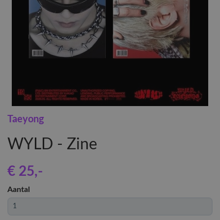
Taeyong
WYLD - Zine
€ 25
,-
Aantal