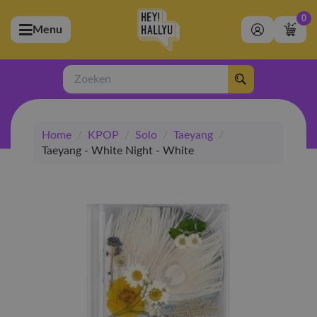
0
Menu
bmenu (Artiesten)
ubmenu (Merchandise)
Zoeken
bmenu (Exclusive)
Home
/
KPOP
/
Solo
/
Taeyang
/
bmenu (Winkel)
Taeyang - White Night - White