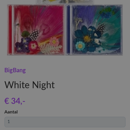
BigBang
White Night
€ 34
,-
Aantal