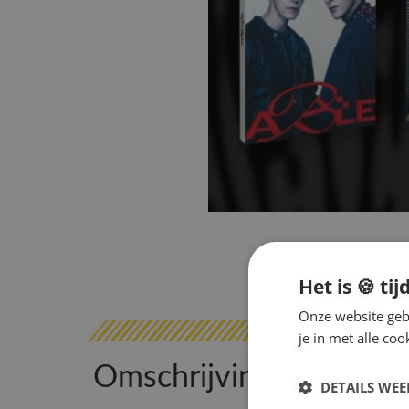
Het is 🍪 tij
Onze website gebr
je in met alle c
Omschrijving
DETAILS WE