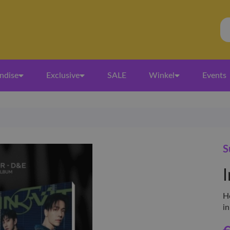
ndise
Exclusive
SALE
Winkel
Events
S
I
H
in