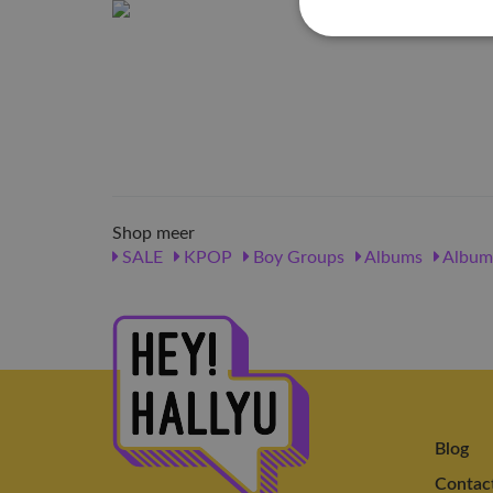
Shop meer
SALE
KPOP
Boy Groups
Albums
Album
Blog
Contac