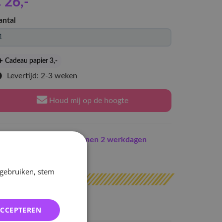
 26
,-
antal
Cadeau papier 3
,-
Levertijd: 2-3 weken
Houd mij op de hoogte
Indien op voorraad
binnen 2 werkdagen
erzonden
 gebruiken, stem
ACCEPTEREN