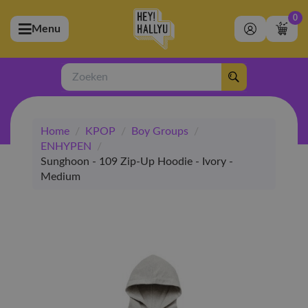
0
Menu
bmenu (Artiesten)
ubmenu (Merchandise)
Zoeken
bmenu (Exclusive)
Home
/
KPOP
/
Boy Groups
/
bmenu (Winkel)
ENHYPEN
/
Sunghoon - 109 Zip-Up Hoodie - Ivory -
Medium