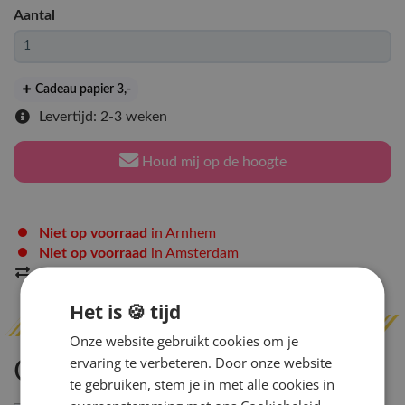
Aantal
Cadeau papier 3
,-
Levertijd: 2-3 weken
Houd mij op de hoogte
Niet op voorraad
in Arnhem
Niet op voorraad
in Amsterdam
Indien op voorraad
binnen 2 werkdagen
verzonden
Het is 🍪 tijd
Onze website gebruikt cookies om je
ervaring te verbeteren. Door onze website
Omschrijving
te gebruiken, stem je in met alle cookies in