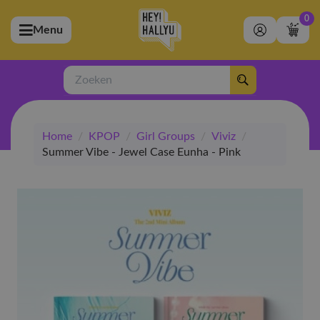
0
Menu
bmenu (Artiesten)
ubmenu (Merchandise)
Zoeken
bmenu (Exclusive)
Home
/
KPOP
/
Girl Groups
/
Viviz
/
bmenu (Winkel)
Summer Vibe - Jewel Case Eunha - Pink