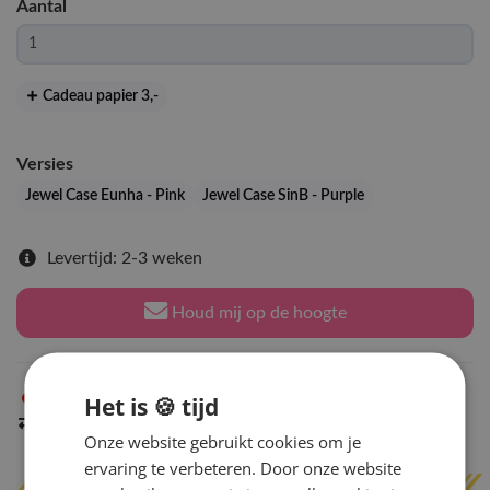
Aantal
Cadeau papier 3
,-
Versies
Jewel Case Eunha - Pink
Jewel Case SinB - Purple
Levertijd: 2-3 weken
Houd mij op de hoogte
Niet op voorraad
Het is 🍪 tijd
in Arnhem
Indien op voorraad
binnen 2 werkdagen
verzonden
Onze website gebruikt cookies om je
ervaring te verbeteren. Door onze website