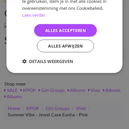
te gebruiken, stem je in met alle cookies in
overeenstemming met ons Cookiebeleid.
Omschrijving
Lees verder
ALLES ACCEPTEREN
Specificaties
ALLES AFWIJZEN
Artikelnummer
30807
DETAILS WEERGEVEN
EAN nummer
8804775252112
Shop meer
SALE
KPOP
Girl Groups
Albums
Viviz
Albums
Albums
Home
/
KPOP
/
Girl Groups
/
Viviz
/
Summer Vibe - Jewel Case Eunha - Pink