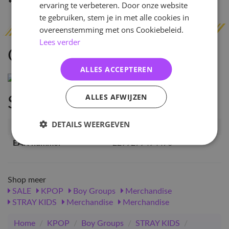
Indien op voorraad
binnen 2 werkdagen
verzonden
ervaring te verbeteren. Door onze website
te gebruiken, stem je in met alle cookies in
overeenstemming met ons Cookiebeleid.
Lees verder
Omschrijving
ALLES ACCEPTEREN
ALLES AFWIJZEN
Specificaties
DETAILS WEERGEVEN
Artikelnummer
SKZ-ZT-UFPL-BA
EAN nummer
2299279494476
Shop meer
SALE
KPOP
Boy Groups
Merchandise
STRAY KIDS
Merchandise
Merchandise
Home
/
KPOP
/
Boy Groups
/
STRAY KIDS
/