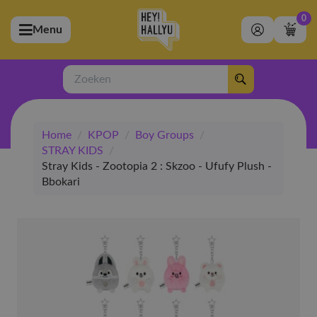
0
Menu
bmenu (Artiesten)
ubmenu (Merchandise)
Zoeken
bmenu (Exclusive)
Home
/
KPOP
/
Boy Groups
/
bmenu (Winkel)
STRAY KIDS
/
Stray Kids - Zootopia 2 : Skzoo - Ufufy Plush -
Bbokari