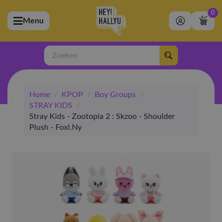
0
Menu
bmenu (Artiesten)
ubmenu (Merchandise)
Zoeken
bmenu (Exclusive)
Home
/
KPOP
/
Boy Groups
/
bmenu (Winkel)
STRAY KIDS
/
Stray Kids - Zootopia 2 : Skzoo - Shoulder
Plush - Foxl.Ny