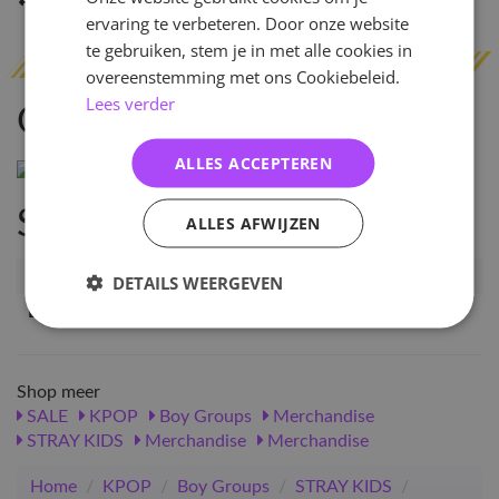
Indien op voorraad
binnen 2 werkdagen
verzonden
ervaring te verbeteren. Door onze website
te gebruiken, stem je in met alle cookies in
overeenstemming met ons Cookiebeleid.
Lees verder
Omschrijving
ALLES ACCEPTEREN
Specificaties
ALLES AFWIJZEN
Artikelnummer
SKZ-ZT-SHPL-FN
DETAILS WEERGEVEN
EAN nummer
1979739307386
Shop meer
SALE
KPOP
Boy Groups
Merchandise
STRAY KIDS
Merchandise
Merchandise
Home
/
KPOP
/
Boy Groups
/
STRAY KIDS
/