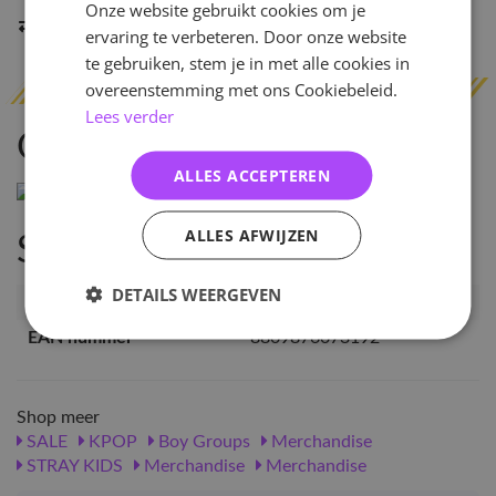
Onze website gebruikt cookies om je
Indien op voorraad
binnen 2 werkdagen
verzonden
ervaring te verbeteren. Door onze website
te gebruiken, stem je in met alle cookies in
overeenstemming met ons Cookiebeleid.
Lees verder
Omschrijving
ALLES ACCEPTEREN
ALLES AFWIJZEN
Specificaties
DETAILS WEERGEVEN
Artikelnummer
30687
EAN nummer
8809876073192
Shop meer
SALE
KPOP
Boy Groups
Merchandise
STRAY KIDS
Merchandise
Merchandise