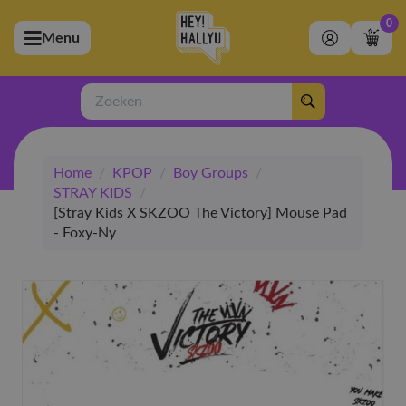
0
Menu
bmenu (Artiesten)
ubmenu (Merchandise)
Zoeken
bmenu (Exclusive)
Home
/
KPOP
/
Boy Groups
/
bmenu (Winkel)
STRAY KIDS
/
[Stray Kids X SKZOO The Victory] Mouse Pad
- Foxy-Ny