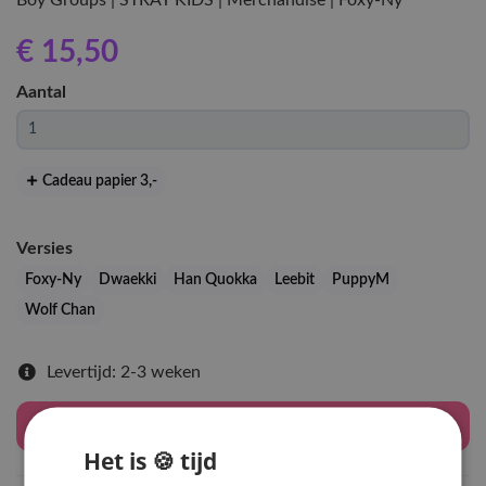
Boy Groups | STRAY KIDS | Merchandise | Foxy-Ny
€ 15
,50
Aantal
Cadeau papier 3
,-
Versies
Foxy-Ny
Dwaekki
Han Quokka
Leebit
PuppyM
Wolf Chan
Levertijd: 2-3 weken
Houd mij op de hoogte
Het is 🍪 tijd