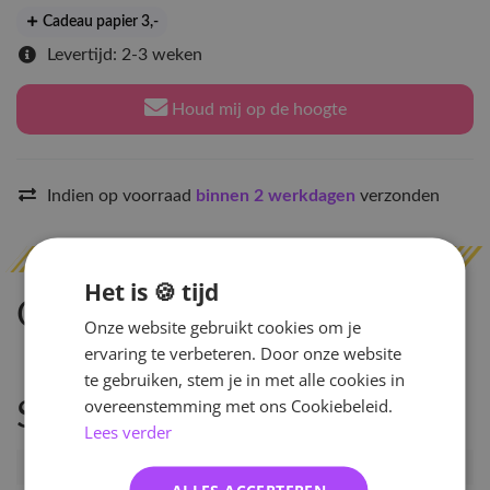
Cadeau papier 3
,-
Levertijd: 2-3 weken
Houd mij op de hoogte
Indien op voorraad
binnen 2 werkdagen
verzonden
Het is 🍪 tijd
Omschrijving
Onze website gebruikt cookies om je
ervaring te verbeteren. Door onze website
te gebruiken, stem je in met alle cookies in
overeenstemming met ons Cookiebeleid.
Specificaties
Lees verder
Artikelnummer
132191