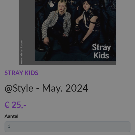
STRAY KIDS
@Style - May. 2024
€ 25
,-
Aantal