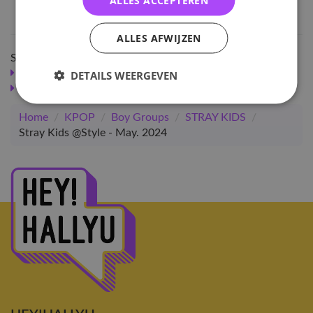
ALLES ACCEPTEREN
EAN nummer
1000001321912
ALLES AFWIJZEN
Shop meer
SALE
KPOP
Boy Groups
Merchandise
DETAILS WEERGEVEN
STRAY KIDS
Merchandise
Merchandise
Home
/
KPOP
/
Boy Groups
/
STRAY KIDS
/
Stray Kids @Style - May. 2024