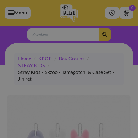
0
Menu
bmenu (Artiesten)
ubmenu (Merchandise)
Zoeken
bmenu (Exclusive)
Home
/
KPOP
/
Boy Groups
/
bmenu (Winkel)
STRAY KIDS
/
Stray Kids - Skzoo - Tamagotchi & Case Set -
Jiniret