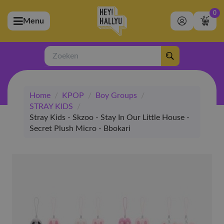
0
Menu
bmenu (Artiesten)
ubmenu (Merchandise)
Zoeken
bmenu (Exclusive)
Home
/
KPOP
/
Boy Groups
/
bmenu (Winkel)
STRAY KIDS
/
Stray Kids - Skzoo - Stay In Our Little House -
Secret Plush Micro - Bbokari