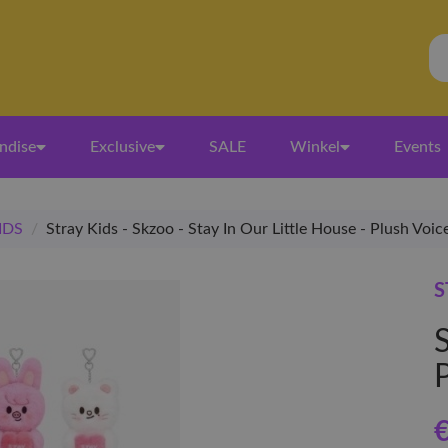
ndise
Exclusive
SALE
Winkel
Events
IDS
/
Stray Kids - Skzoo - Stay In Our Little House - Plush Voi
S
S
€