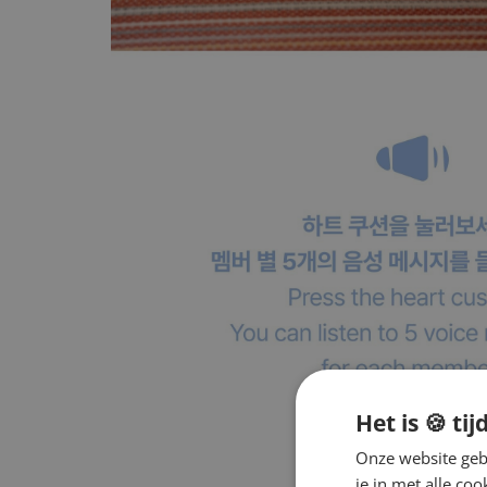
Het is 🍪 tij
Onze website gebr
je in met alle c