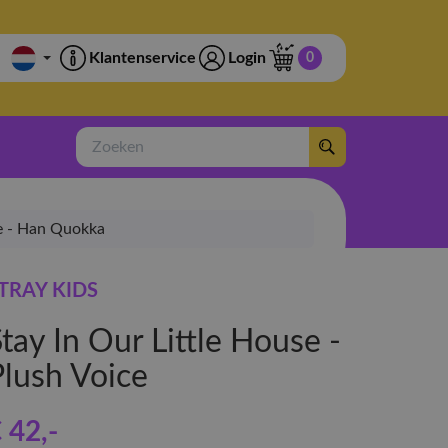
Klantenservice
Login
0
Zoeken
ce - Han Quokka
TRAY KIDS
tay In Our Little House -
Plush Voice
 42
,-