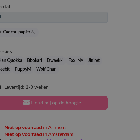
antal
Cadeau papier 3
,-
ersies
Han Quokka
Bbokari
Dwaekki
FoxI.Ny
Jiniret
Leebit
PuppyM
Wolf Chan
Levertijd: 2-3 weken
Houd mij op de hoogte
Niet op voorraad
in Arnhem
Niet op voorraad
in Amsterdam