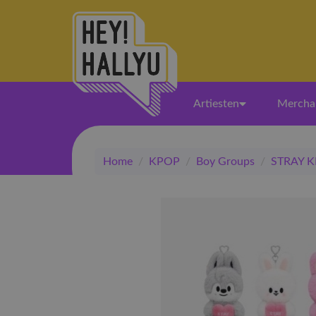
Artiesten
Mercha
Home
/
KPOP
/
Boy Groups
/
STRAY K