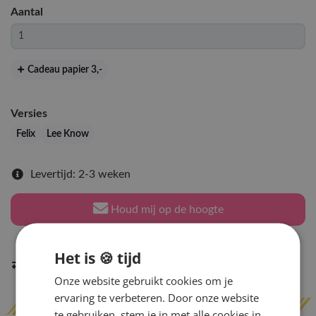
Aantal
Cadeau papier 3
,-
Versies
Felix
Lee Know
Levertijd: 2-3 weken
Houd mij op de hoogte
Het is 🍪 tijd
Indien op voorraad
binnen 2 werkdagen
verzonden
Onze website gebruikt cookies om je
ervaring te verbeteren. Door onze website
te gebruiken, stem je in met alle cookies in