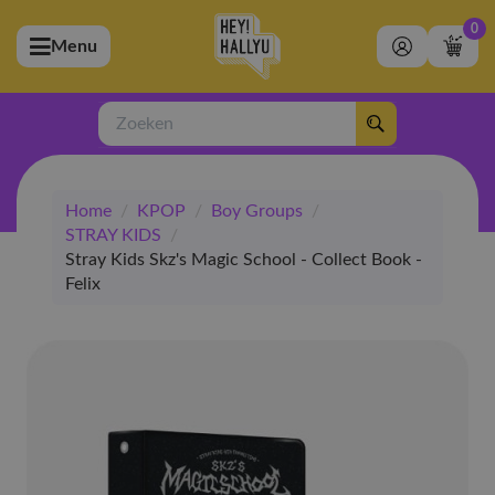
0
Menu
bmenu (Artiesten)
ubmenu (Merchandise)
Zoeken
bmenu (Exclusive)
Home
/
KPOP
/
Boy Groups
/
bmenu (Winkel)
STRAY KIDS
/
Stray Kids Skz's Magic School - Collect Book -
Felix