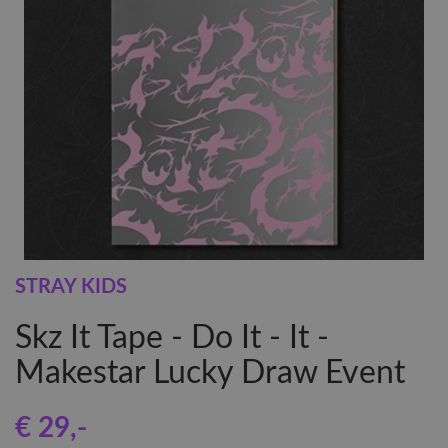
STRAY KIDS
Skz It Tape - Do It - It -
Makestar Lucky Draw Event
€ 29
,-