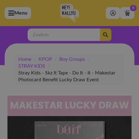
0
Menu
bmenu (Artiesten)
ubmenu (Merchandise)
Zoeken
bmenu (Exclusive)
Home
/
KPOP
/
Boy Groups
/
bmenu (Winkel)
STRAY KIDS
/
Stray Kids - Skz It Tape - Do It - It - Makestar
Photocard Benefit Lucky Draw Event